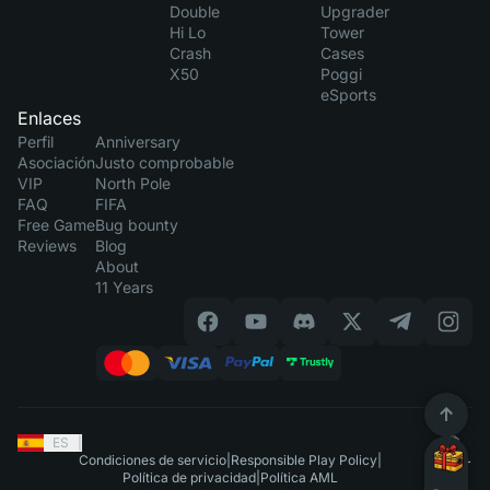
Double
Upgrader
Hi Lo
Tower
Crash
Cases
X50
Poggi
eSports
Enlaces
Perfil
Anniversary
Asociación
Justo comprobable
VIP
North Pole
FAQ
FIFA
Free Game
Bug bounty
Reviews
Blog
About
11 Years
ES
|
Condiciones de servicio
|
Responsible Play Policy
|
Política de privacidad
|
Política AML