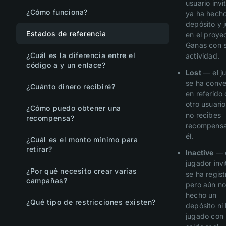
usuario invi
¿Cómo funciona?
ya ha hech
depósito y 
Estados de referencia
en el proye
Ganas con 
¿Cuál es la diferencia entre el
actividad.
código a y un enlace?
Lost
— el j
se ha conve
¿Cuánto dinero recibiré?
en referido
otro usuario
¿Cómo puedo obtener una
no recibes
recompensa?
recompensa
él.
¿Cuál es el monto mínimo para
retirar?
Inactive
— 
jugador inv
¿Por qué necesito crear varias
se ha regis
campañas?
pero aún no
hecho un
¿Qué tipo de restricciones existen?
depósito ni
jugado con