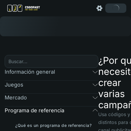
¿Por q
necesi
Información general
crear
Juegos
varias
Mercado
campa
Programa de referencia
Usa códigos y
distintos para
¿Qué es un programa de referencia?
canal publicita