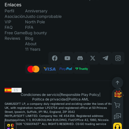
Enlaces
Perfil
Anniversary
Asociación
Justo comprobable
VIP
North Pole
FAQ
FIFA
Free Game
Bug bounty
Reviews
Blog
About
11 Years
ES
|
Condiciones de servicio
|
Responsible Play Policy
|
Política de privacidad
|
Política AML
GAMUSOFT LP, a company duly registered and existing under the laws of the
UK, with registration number LP23754 and registered office at 50 Princes
Street, Ipswich, Suffolk, IP1 1RJ, England, ZIP 3542
PAYPLAYSOFT LIMITED. Company No: HE 454356. Registered address:
Boumpoulinas, 1-3, BOUBOULINA BUILDING, Flat/Office 42, 1060, Nicosia.
©2015-2026 "CSGOFAST" ALL RIGHTS RESERVED. CS:GO trading service