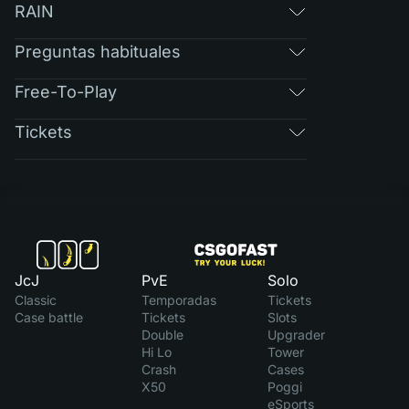
RAIN
Preguntas habituales
Free-To-Play
Tickets
JcJ
PvE
Solo
Classic
Temporadas
Tickets
Case battle
Tickets
Slots
Double
Upgrader
Hi Lo
Tower
Crash
Cases
X50
Poggi
eSports