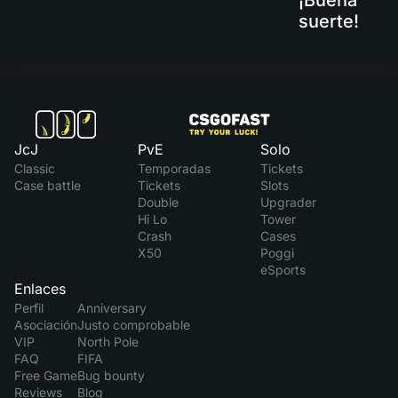
¡Buena
suerte!
JcJ
PvE
Solo
Classic
Temporadas
Tickets
Case battle
Tickets
Slots
Double
Upgrader
Hi Lo
Tower
Crash
Cases
X50
Poggi
eSports
Enlaces
Perfil
Anniversary
Asociación
Justo comprobable
VIP
North Pole
FAQ
FIFA
Free Game
Bug bounty
Reviews
Blog