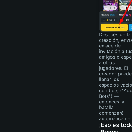
Después de la
creación, envía
enlace de
invitación a tu
amigos o espe
a otros
jugadores. El
creador puede
llenar los
espacios vací
con bots ("Ad
Bots") —
entonces la
batalla
comenzará
automáticamen
¡Eso es tod