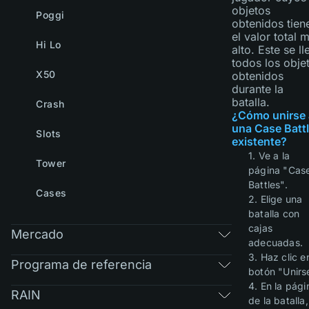
objetos
Poggi
obtenidos tien
el valor total 
Hi Lo
alto. Este se ll
todos los obje
X50
obtenidos
durante la
batalla.
Crash
¿Cómo unirse 
una Case Batt
Slots
existente?
1. Ve a la
Tower
página "Cas
Battles".
Cases
2. Elige una
batalla con
cajas
Mercado
adecuadas.
3. Haz clic e
Programa de referencia
botón "Unirs
4. En la pági
RAIN
de la batalla,