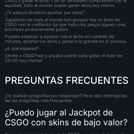
CSGO y ganar el bote. Con un verdadero compromiso con la
equidad, todo el mundo puede ganar skins hoy mismo.
¿Te parece divertido apostar por skins?
Jugadores de todo el mundo han ganado hoy un bote de
CSGO con la confianza de que todos los juegos siguen unas
prácticas probadamente justas.
Puedes empezar a apostar sobre skins en cuestión de
minutos, apostar tus skins y ganar a lo grande en el proceso.
¿A qué esperas?
¡Únete a CSGOFast y prueba suerte para ganar el bote de
CS:GO hoy mismo!
PREGUNTAS FRECUENTES
¿Te quedan preguntas por responder? Para más información,
lee las preguntas más frecuentes.
¿Puedo jugar al Jackpot de
CSGO con skins de bajo valor?