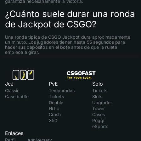
garantiza necesariamente la victoria.
¿Cuánto suele durar una ronda
de Jackpot de CSGO?
Una ronda típica de CSGO Jackpot dura aproximadamente
un minuto. Los jugadores tienen hasta 55 segundos para
hacer sus depósitos en el bote antes de que la ruleta
empiece a girar.
JcJ
PvE
Solo
Classic
Temporadas
Tickets
Case battle
Tickets
Slots
Double
Upgrader
Hi Lo
Tower
Crash
Cases
X50
Poggi
eSports
Enlaces
Perfil
Anniversary