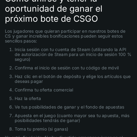
oportunidad de ganar el
próximo bote de CSGO
Los jugadores que quieran participar en nuestros botes de
CS y ganar increíbles bonificaciones pueden seguir estos
sencillos pasos:
Inicia sesión con tu cuenta de Steam (utilizando la API
de autorización de Steam para un inicio de sesión 100 %
seguro)
Confirma el inicio de sesión con tu código de móvil
Haz clic en el botón de depósito y elige los artículos que
deseas pagar
Confirma tu oferta comercial
Haz la oferta
Ve tus posibilidades de ganar y el fondo de apuestas
Apuesta en el juego (cuanto mayor sea tu apuesta, más
posibilidades tendrás de ganar)
Toma tu premio (si ganas)