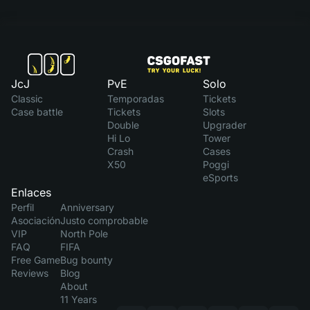
JcJ
PvE
Solo
Classic
Temporadas
Tickets
Case battle
Tickets
Slots
Double
Upgrader
Hi Lo
Tower
Crash
Cases
X50
Poggi
eSports
Enlaces
Perfil
Anniversary
Asociación
Justo comprobable
VIP
North Pole
FAQ
FIFA
Free Game
Bug bounty
Reviews
Blog
About
11 Years