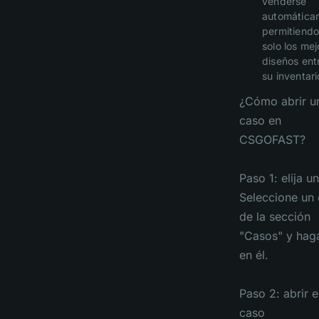
venderse
automática
permitiend
solo los mej
diseños ent
su inventari
¿Cómo abrir u
caso en
CSGOFAST?
Paso 1: elija u
Seleccione un
de la sección
"Casos" y haga
en él.
Paso 2: abrir e
caso