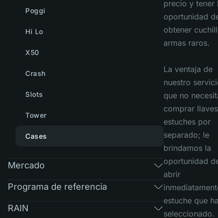
precio y tener 
Poggi
oportunidad d
obtener cuchil
Hi Lo
armas raros.
X50
La ventaja de
Crash
nuestro servic
Slots
que no necesit
comprar llaves
Tower
estuches por
separado; le
Cases
brindamos la
oportunidad d
Mercado
abrir
Programa de referencia
inmediatament
estuche que h
RAIN
seleccionado.