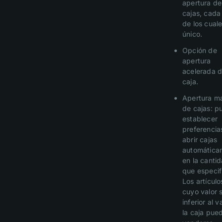
apertura de
cajas, cada
de los cual
único.
Opción de
apertura
acelerada 
caja.
Apertura m
de cajas: p
establecer
preferencia
abrir cajas
automática
en la canti
que especif
Los artículo
cuyo valor 
inferior al v
la caja pue