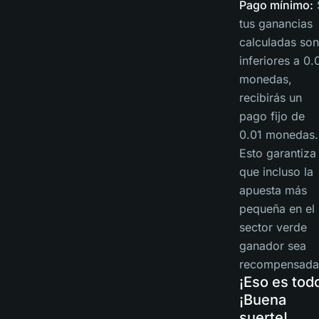
Pago mínimo:
tus ganancias
calculadas son
inferiores a 0.
monedas,
recibirás un
pago fijo de
0.01 monedas.
Esto garantiza
que incluso la
apuesta más
pequeña en el
sector verde
ganador sea
recompensada
¡Eso es tod
¡Buena
suerte!