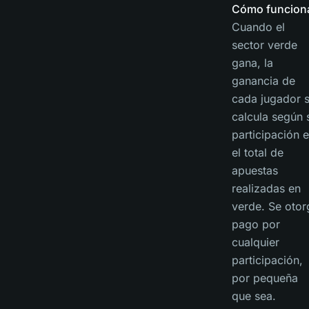
Cómo funcion
Cuando el
sector verde
gana, la
ganancia de
cada jugador 
calcula según 
participación 
el total de
apuestas
realizadas en
verde. Se otor
pago por
cualquier
participación,
por pequeña
que sea.