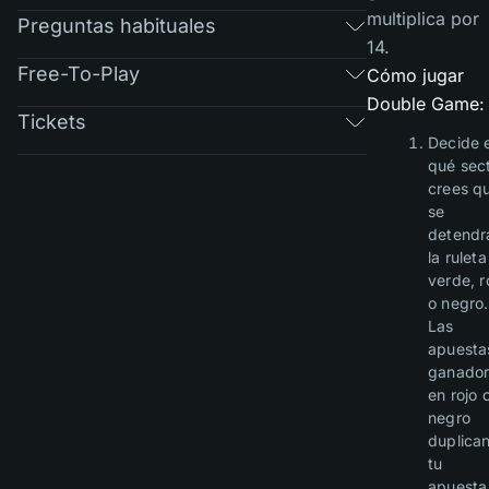
multiplica por
Preguntas habituales
14.
Free-To-Play
Cómo jugar
Double Game:
Tickets
Decide 
qué sec
crees q
se
detendr
la rulet
verde, r
o negro.
Las
apuesta
ganador
en rojo 
negro
duplica
tu
apuesta