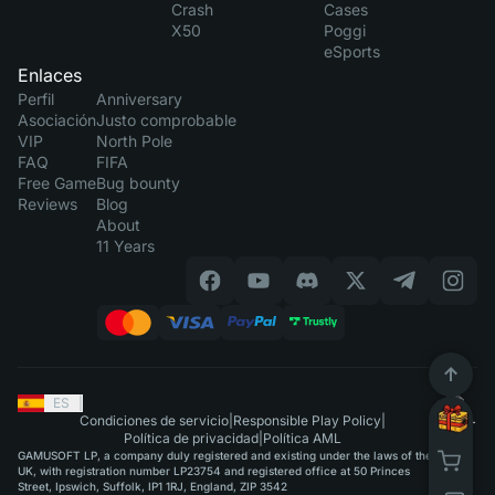
Crash
Cases
X50
Poggi
eSports
Enlaces
Perfil
Anniversary
Asociación
Justo comprobable
VIP
North Pole
FAQ
FIFA
Free Game
Bug bounty
Reviews
Blog
About
11 Years
ES
|
Condiciones de servicio
|
Responsible Play Policy
|
Política de privacidad
|
Política AML
GAMUSOFT LP, a company duly registered and existing under the laws of the
UK, with registration number LP23754 and registered office at 50 Princes
Street, Ipswich, Suffolk, IP1 1RJ, England, ZIP 3542