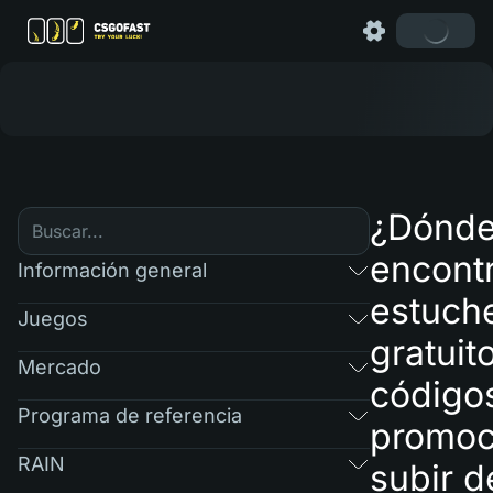
¿Dónd
encont
Información general
estuch
Juegos
gratuit
Mercado
código
Programa de referencia
promoc
RAIN
subir d