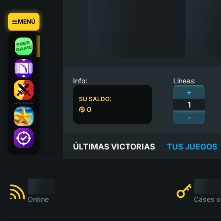
MENÚ
Info:
Líneas:
+
SU SALDO:
1
0
-
ÚLTIMAS VICTORIAS
TUS JUEGOS
Online
Cases o