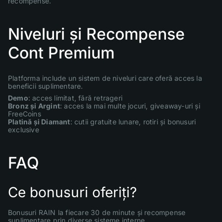
recompense.
Niveluri și Recompense
Cont Premium
Platforma include un sistem de niveluri care oferă acces la
beneficii suplimentare.
Demo
: acces limitat, fără retrageri
Bronz și Argint
: acces la mai multe jocuri, giveaway-uri și
FreeCoins
Platină și Diamant
: cutii gratuite lunare, rotiri și bonusuri
exclusive
FAQ
Ce bonusuri oferiți?
Bonusuri RAIN la fiecare 30 de minute și recompense
suplimentare prin diverse sisteme interne.