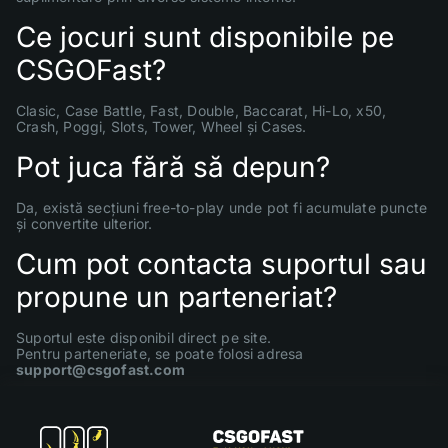
Ce jocuri sunt disponibile pe
CSGOFast?
Clasic, Case Battle, Fast, Double, Baccarat, Hi-Lo, x50,
Crash, Poggi, Slots, Tower, Wheel și Cases.
Pot juca fără să depun?
Da, există secțiuni free-to-play unde pot fi acumulate puncte
și convertite ulterior.
Cum pot contacta suportul sau
propune un parteneriat?
Suportul este disponibil direct pe site.
Pentru parteneriate, se poate folosi adresa
support@csgofast.com