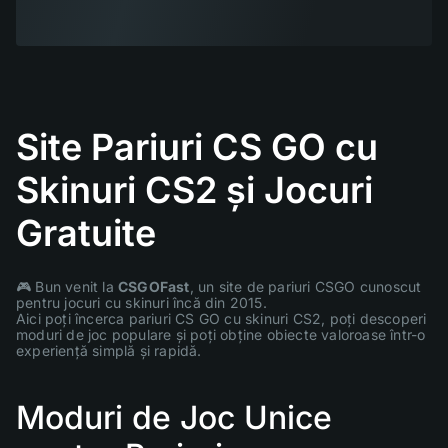
Site Pariuri CS GO cu
Skinuri CS2 și Jocuri
Gratuite
🎮 Bun venit la
CSGOFast
, un site de pariuri CSGO cunoscut
pentru jocuri cu skinuri încă din 2015.
Aici poți încerca pariuri CS GO cu skinuri CS2, poți descoperi
moduri de joc populare și poți obține obiecte valoroase într-o
experiență simplă și rapidă.
Moduri de Joc Unice