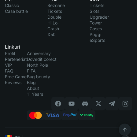
Classic
Sezoane
Tickets
Case battle
Tickets
Slots
Double
Upgrader
Hi Lo
Tower
Crash
Cases
X50
Poggi
eSports
Linkuri
Profil
Anniversary
Parteneriat
Dovedit corect
VIP
North Pole
FAQ
FIFA
Free Game
Bug bounty
Reviews
Blog
About
11 Years