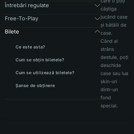
care o poți
Întrebări regulate
câștiga
jucând case
Free-To-Play
și bătălii de
Bilete
case.
Când ai
Ce este asta?
strâns
destule, poți
Cum se obțin biletele?
deschide
Cum se utilizează biletele?
case sau lua
skin-uri
Șanse de obținere
dintr-un
fond
special.