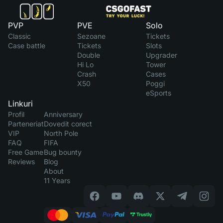
PVP
PVE
Solo
Classic
Sezoane
Tickets
Case battle
Tickets
Slots
Double
Upgrader
Hi Lo
Tower
Crash
Cases
X50
Poggi
eSports
Linkuri
Profil
Anniversary
Parteneriat
Dovedit corect
VIP
North Pole
FAQ
FIFA
Free Game
Bug bounty
Reviews
Blog
About
11 Years