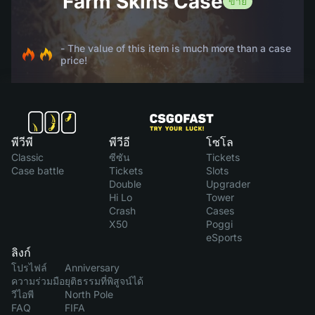
Farm Skins Case
ขาย
- The value of this item is much more than a case
price!
พีวีพี
พีวีอี
โซโล
Classic
ซีซัน
Tickets
Case battle
Tickets
Slots
Double
Upgrader
Hi Lo
Tower
Crash
Cases
X50
Poggi
eSports
ลิงก์
โปรไฟล์
Anniversary
ความร่วมมือ
ยุติธรรมที่พิสูจน์ได้
วีไอพี
North Pole
FAQ
FIFA