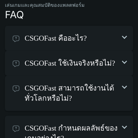
เล่นเกมและคุณสมบัติของแพลตฟอร์ม
FAQ
CSGOFast คืออะไร?
CSGOFast ใช้เงินจริงหรือไม่?
CSGOFast สามารถใช้งานได้
ทั่วโลกหรือไม่?
CSGOFast กำหนดผลลัพธ์ของ