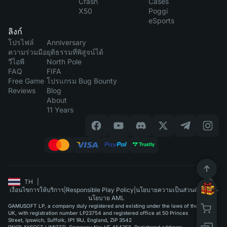
Crash
Cases
X50
Poggi
eSports
ลิงก์
โปรไฟล์
Anniversary
ความร่วมมือ
ยุติธรรมที่พิสูจน์ได้
วีไอพี
North Pole
FAQ
FIFA
Free Game
โปรแกรม Bug Bounty
Reviews
Blog
About
11 Years
TH
|
เงื่อนไขการให้บริการ
|
Responsible Play Policy
|
นโยบายความเป็นส่วนตัว
|
นโยบาย AML
GAMUSOFT LP, a company duly registered and existing under the laws of the
UK, with registration number LP23754 and registered office at 50 Princes
Street, Ipswich, Suffolk, IP1 1RJ, England, ZIP 3542