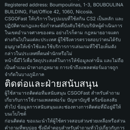
Registered address: Boumpoulinas, 1-3, BOUBOULINA
BUILDING, Flat/Office 42, 1060, Nicosia.
CSGOFast ให้บริการในรูปแบบที่ใช้สกิน CS2 เป็นหลัก และ
ปฏิบัติตามกฎและข้อกำหนดที่บังคับใช้กับบริษัทผู้ดำเนินการ
ในเขตอำนาจศาลของตน อย่างไรก็ตาม กฎหมายอาจแตก
ต่างกันไปในแต่ละประเทศ ผู้ใช้จึงควรตรวจสอบว่าตนได้รับ
อนุญาตให้เข้าใช้และใช้บริการการเล่นเกมที่ใช้ไอเท็มดัง
กล่าวในประเทศที่ตนพำนักหรือไม่
หน้านี้มีไว้เพื่อวัตถุประสงค์ในการให้ข้อมูลเท่านั้น และไม่ถือ
เป็นคำแนะนำทางกฎหมาย การเข้าถึงแพลตฟอร์มอาจถูก
จำกัดในบางภูมิภาค
ติดต่อและฝ่ายสนับสนุน
ผู้ใช้สามารถติดต่อทีมสนับสนุน CSGOFast สำหรับคำถาม
เกี่ยวกับการใช้งานแพลตฟอร์ม ปัญหาบัญชี หรือข้อสงสัย
ทั่วไป ข้อมูลการสนับสนุนและช่องทางการติดต่อที่มีอยู่มีให้
บนเว็บไซต์
ก่อนติดต่อ ขอแนะนำให้ผู้ใช้ตรวจสอบส่วนช่วยเหลือหรือส่วน
คำถามที่พบบ่อย ซึ่งมีคำตอบสำหรับคำถามทั่วไปเกี่ยวกับการ