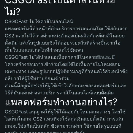
ไม่?
CSGOFast ไม่ใช่คาสิโนออนไลน์
แพลตฟอร์มนี้ทำหน้าที่เป็นบริการการเล่นเกมโดยใช้สกินจาก
CS2 และไม่ได้วางตำแหน่งตัวเองเป็นผลิตภัณฑ์คาสิโนแบบ
ดั้งเดิม แต่เน้นรูปแบบเชิงโต้ตอบระยะสั้นที่สร้างขึ้นจากไอ
เท็มในเกมและกลไกที่กำหนดไว้ชัดเจน
CSGOFast ไม่ได้นำเสนอเนื้อหาคาสิโนคลาสสิกและมี
โครงสร้างรอบการเข้าร่วมโดยใช้ไอเท็มภายในโหมดเกม
เฉพาะทาง แต่ละรูปแบบปฏิบัติตามกฎที่กำหนดไว้ล่วงหน้าซึ่ง
อธิบายให้ผู้ใช้ทราบก่อนเข้าร่วม
ส่วนนี้มีอยู่เพื่อช่วยให้ผู้ใช้เข้าใจลักษณะของแพลตฟอร์มและ
วิธีที่มันแตกต่างจากบริการคาสิโนออนไลน์แบบดั้งเดิม
แพลตฟอร์มทำงานอย่างไร?
CSGOFast อนุญาตให้ผู้ใช้โต้ตอบกับโหมดเกมต่างๆ โดยใช้
ไอเท็มในเกม CS2 แทนที่จะใช้สกุลเงินแบบดั้งเดิม การเล่น
เกมจะใช้สกินเป็นหลัก ซึ่งสามารถฝาก ใช้ภายในรูปแบบที่