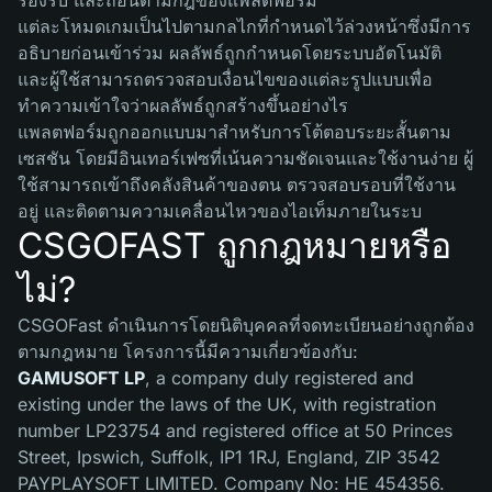
รองรับ และถอนตามกฎของแพลตฟอร์ม
แต่ละโหมดเกมเป็นไปตามกลไกที่กำหนดไว้ล่วงหน้าซึ่งมีการ
อธิบายก่อนเข้าร่วม ผลลัพธ์ถูกกำหนดโดยระบบอัตโนมัติ
และผู้ใช้สามารถตรวจสอบเงื่อนไขของแต่ละรูปแบบเพื่อ
ทำความเข้าใจว่าผลลัพธ์ถูกสร้างขึ้นอย่างไร
แพลตฟอร์มถูกออกแบบมาสำหรับการโต้ตอบระยะสั้นตาม
เซสชัน โดยมีอินเทอร์เฟซที่เน้นความชัดเจนและใช้งานง่าย ผู้
ใช้สามารถเข้าถึงคลังสินค้าของตน ตรวจสอบรอบที่ใช้งาน
อยู่ และติดตามความเคลื่อนไหวของไอเท็มภายในระบ
CSGOFAST ถูกกฎหมายหรือ
ไม่?
CSGOFast ดำเนินการโดยนิติบุคคลที่จดทะเบียนอย่างถูกต้อง
ตามกฎหมาย โครงการนี้มีความเกี่ยวข้องกับ:
GAMUSOFT LP
, a company duly registered and
existing under the laws of the UK, with registration
number LP23754 and registered office at 50 Princes
Street, Ipswich, Suffolk, IP1 1RJ, England, ZIP 3542
PAYPLAYSOFT LIMITED. Company No: HE 454356.