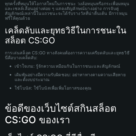
ทุกครั้งที่หมุนให้โอกาสใหม่ในการชนะ วงล้อหมุนหรือกระเพื่อมหมุน
และเซลล์เลื่อนอย่างค่อย ๆ แสดงสัญลักษณ์บางอย่าง การจับคู่
สัญลักษณ์เหล่านี้ในแถวชนะจะได้รับรางวัลที่น่าตื่นเต้น มีการหมุน
ฟรีให้คุณด้วย
เคล็ดลับและยุทธวิธีในการชนะใน
สล็อต CS:GO
การเล่นสล็อต CS:GO ทางสังคมต้องการความเครียดลับและยุทธวิธี
นี่คือบางเคล็ดลับ:
เข้าใจเกม: รู้จักความเหมือนกันในการชนะและสัญลักษณ์
เดิมพันอย่างมีความรับผิดชอบ: อย่าหาทางตามความเสียหาย
และตั้งงบประมาณ
ใช้โบนัส: ใช้โบนัสเพื่อเพิ่มโอกาสของคุณ
ข้อดีของเว็บไซต์สกินสล็อต
CS:GO ของเรา