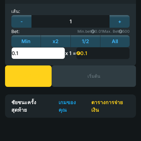
เส้น:
-
1
+
Bet:
Min.bet
0.01
Max. Bet
500
Min
x2
1/2
All
x 1 =
เล่นอัตโนมัติ
เริ่มต้น
ชัยชนะครั้ง
เกมของ
ตารางการจ่าย
สุดท้าย
คุณ
เงิน