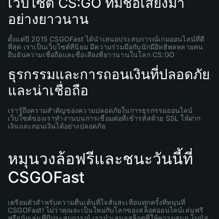
เว็บไซต์ CS:GO ที่มีชื่อเสียงมา
อย่างยาวนาน
ตั้งแต่ปี 2015 CSGOFast ได้นำเสนอประสบการณ์เกมออนไลน์ที่ดี
ที่สุด เราเป็นเว็บไซต์ที่นิยม มีความร่วมมือกับนักมีอิทธิพลหลายคน
ยืนยันความเชื่อถือและชื่อเสียงที่ยาวนานในโลก CS:GO
ธุรกรรมและการถอนเงินที่ปลอดภัย
และน่าเชื่อถือ
เรารู้ถึงความสำคัญของความปลอดภัยในการธุรกรรมออนไลน์
เว็บไซต์ของเราทำงานบนการเชื่อมต่อที่เข้ารหัสด้วย SSL ให้ฝาก
เงินและถอนเงินได้อย่างปลอดภัย
หมุนวงล้อฟรีและชนะวันนี้ที่
CSGOFast
เตรียมตัวสำหรับความตื่นเต้นที่ใจสั่นสะเทือนทุกครั้งที่หมุนที่
CSGOFast! ไม่ว่าคุณจะเป็นใหม่กับโลกของสล็อตออนไลน์เล่นฟรี
หรือนักเล่นที่มีประสบการณ์ เรานำเสนอสล็อตที่ให้ความสนุก โบนัส