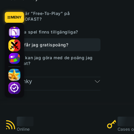
Vad är ”Free-To-Play” på
MENY
CSGOFAST?
Vilka spel finns tillgängliga?
Hur får jag gratispoäng?
Vad kan jag göra med de poäng jag
tjänat?
Vstupenky
Online
Cases o