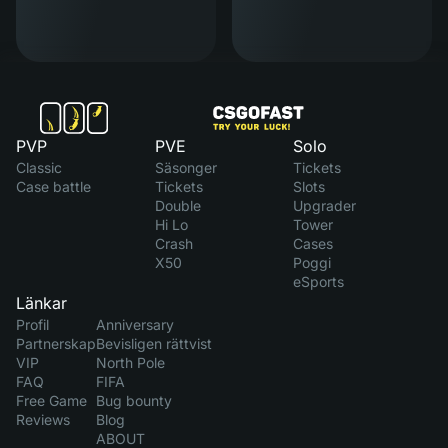
PVP
PVE
Solo
Classic
Säsonger
Tickets
Case battle
Tickets
Slots
Double
Upgrader
Hi Lo
Tower
Crash
Cases
X50
Poggi
eSports
Länkar
Profil
Anniversary
Partnerskap
Bevisligen rättvist
VIP
North Pole
FAQ
FIFA
Free Game
Bug bounty
Reviews
Blog
ABOUT