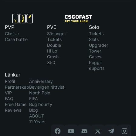
PVP
PVE
Solo
Classic
Säsonger
Tickets
Case battle
Tickets
Slots
Double
Upgrader
Hi Lo
Tower
Crash
Cases
X50
Poggi
eSports
Länkar
Profil
Anniversary
Partnerskap
Bevisligen rättvist
VIP
North Pole
FAQ
FIFA
Free Game
Bug bounty
Reviews
Blog
ABOUT
11 Years