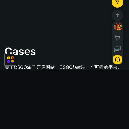
Cases
关于CSGO箱子开启网站，CSGOfast是一个可靠的平台。
自2015年成立以来，CSGOFast一直是CS:GO箱子场景的
先锋者之一。多年来，我们赢得了良好的声誉和忠实的用户
基础。以下是CSGOFast在CSGO箱子开启领域受到信任的
原因： - 成立于2015年：自2015年以来，CSGOFast是最
早的CS GO箱子开启网站之一。我们在行业中的长久存在
证明了我们的信誉和对提供愉快和安全游戏体验的承诺。 -
与意见领袖的合作伙伴关系：CSGOFast与游戏社区中的许
多大型意见领袖建立了合作伙伴关系。这些合作展示了网站
的信誉，并反映了它在行业内所获得的信任和认可。 💼 游
戏：箱子开启 🎁 奖励：最多15%的经验值奖励 💸 存款：
CS皮肤、Visa/Master卡、虚拟货币等 💰 提现：CS皮肤和