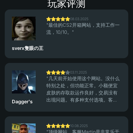
玩家评测
08.03.2025
"最佳的CS2开箱网站，支持工作一
流，10/10。"
sverx隻眼の王
03.11.2025
"几天前开始使用这个网站。没什么
特别之处，但功能正常。小额便宜
皮肤的存取款运作良好，交易没有
出现问题。有多种支付选项。客服
Dagger's
回复迅速，提款速度也快。"
10.08.2025
"顶级网站，客服Martin是非常乐于