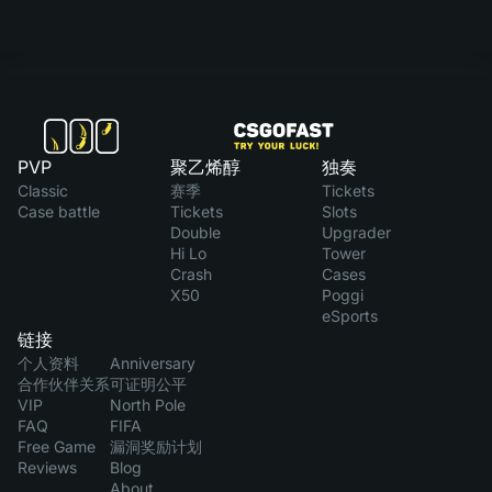
PVP
聚乙烯醇
独奏
Classic
赛季
Tickets
Case battle
Tickets
Slots
Double
Upgrader
Hi Lo
Tower
Crash
Cases
X50
Poggi
eSports
链接
个人资料
Anniversary
合作伙伴关系
可证明公平
VIP
North Pole
FAQ
FIFA
Free Game
漏洞奖励计划
Reviews
Blog
About