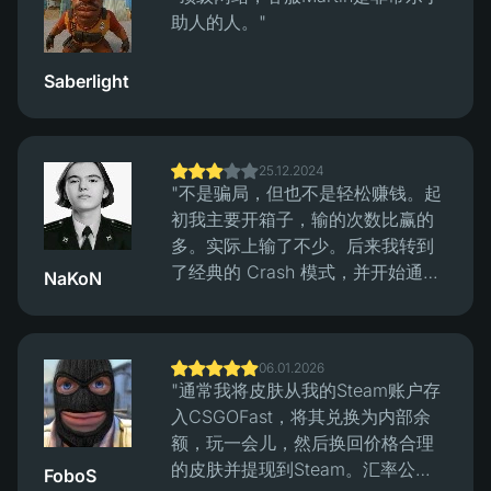
助人的人。"
Saberlight
25.12.2024
"不是骗局，但也不是轻松赚钱。起
初我主要开箱子，输的次数比赢的
多。实际上输了不少。后来我转到
了经典的 Crash 模式，并开始通过
NaKoN
他们的哈希验证系统来检验游戏轮
次。之后感觉情况更平衡了，输赢
看起来都公平。网站本身运行良
06.01.2026
好，界面简洁，没有明显问题，但
"通常我将皮肤从我的Steam账户存
你仍需明白这是赌博，不是轻松赚
入CSGOFast，将其兑换为内部余
钱的途径。"
额，玩一会儿，然后换回价格合理
的皮肤并提现到Steam。汇率公
FoboS