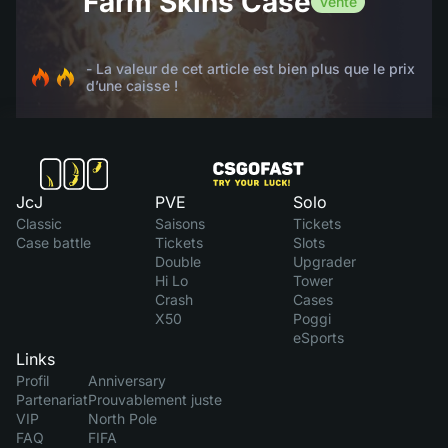
Farm Skins Case
Vente
- La valeur de cet article est bien plus que le prix
d’une caisse !
JcJ
PVE
Solo
Classic
Saisons
Tickets
Case battle
Tickets
Slots
Double
Upgrader
Hi Lo
Tower
Crash
Cases
X50
Poggi
eSports
Links
Profil
Anniversary
Partenariat
Prouvablement juste
VIP
North Pole
FAQ
FIFA