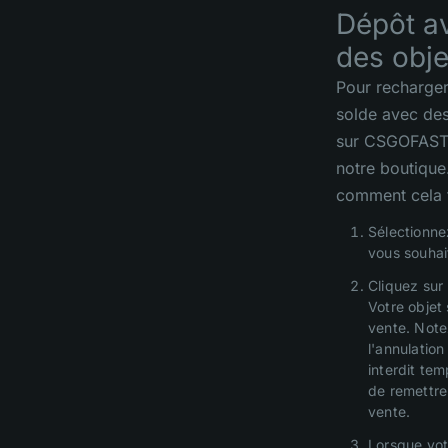
Dépôt a
des obj
Pour recharger
solde avec des
sur CSGOFAST, 
notre boutique
comment cela 
Sélectionne
vous souhai
Cliquez sur
Votre objet
vente. Not
l'annulation
interdit te
de remettre 
vente.
Lorsque vot