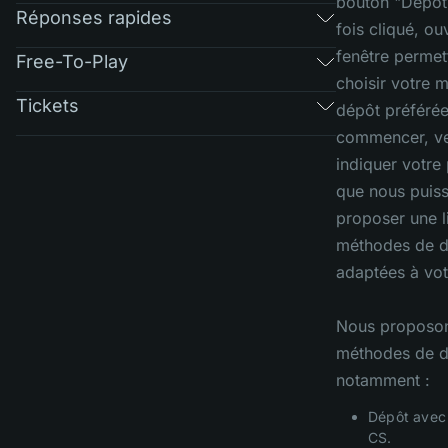
bouton "Dépôt"
Réponses rapides
fois cliqué, ou
fenêtre permet
Free-To-Play
choisir votre 
Tickets
dépôt préférée
commencer, ve
indiquer votre 
que nous puis
proposer une l
méthodes de 
adaptées à vot
Nous proposon
méthodes de d
notamment :
Dépôt avec 
CS.