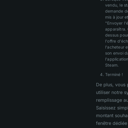
vendu, le st
demande de
mis à jour e
"Envoyer l
apparaîtra.
dessus pou
l'offre d'é
l'acheteur 
son envoi d
l'applicatio
Steam.
Terminé !
De plus, vous
utiliser notre 
remplissage a
Saisissez simp
montant souhai
fenêtre dédiée