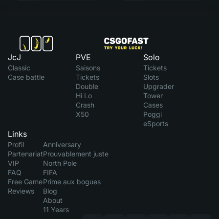
JcJ
PVE
Solo
Classic
Saisons
Tickets
Case battle
Tickets
Slots
Double
Upgrader
Hi Lo
Tower
Crash
Cases
X50
Poggi
eSports
Links
Profil
Anniversary
Partenariat
Prouvablement juste
VIP
North Pole
FAQ
FIFA
Free Game
Prime aux bogues
Reviews
Blog
About
11 Years