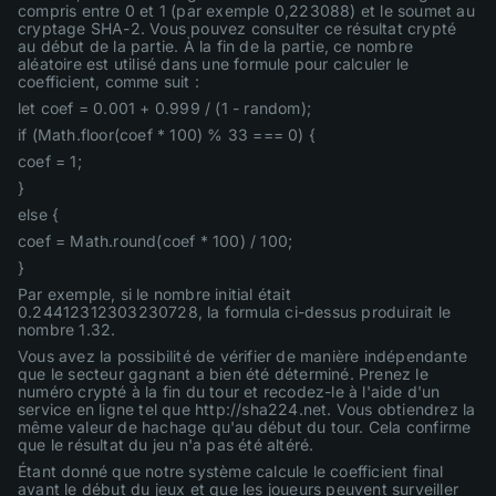
compris entre 0 et 1 (par exemple 0,223088) et le soumet au
cryptage SHA-2. Vous pouvez consulter ce résultat crypté
au début de la partie. À la fin de la partie, ce nombre
aléatoire est utilisé dans une formule pour calculer le
coefficient, comme suit :
let coef = 0.001 + 0.999 / (1 - random);
if (Math.floor(coef * 100) % 33 === 0) {
coef = 1;
}
else {
coef = Math.round(coef * 100) / 100;
}
Par exemple, si le nombre initial était
0.24412312303230728, la formula ci-dessus produirait le
nombre 1.32.
Vous avez la possibilité de vérifier de manière indépendante
que le secteur gagnant a bien été déterminé. Prenez le
numéro crypté à la fin du tour et recodez-le à l'aide d'un
service en ligne tel que http://sha224.net. Vous obtiendrez la
même valeur de hachage qu'au début du tour. Cela confirme
que le résultat du jeu n'a pas été altéré.
Étant donné que notre système calcule le coefficient final
avant le début du jeux et que les joueurs peuvent surveiller