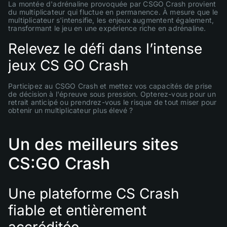
La montée d'adrénaline provoquée par CSGO Crash provient
du multiplicateur qui fluctue en permanence. À mesure que le
multiplicateur s'intensifie, les enjeux augmentent également,
transformant le jeu en une expérience riche en adrénaline.
Relevez le défi dans l’intense
jeux CS GO Crash
Participez au CSGO Crash et mettez vos capacités de prise
de décision à l'épreuve sous pression. Opterez-vous pour un
retrait anticipé ou prendrez-vous le risque de tout miser pour
obtenir un multiplicateur plus élevé ?
Un des meilleurs sites
CS:GO Crash
Une plateforme CS Crash
fiable et entièrement