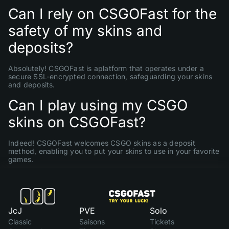
Can I rely on CSGOFast for the
safety of my skins and
deposits?
Absolutely! CSGOFast is aplatform that operates under a
secure SSL-encrypted connection, safeguarding your skins
and deposits.
Can I play using my CSGO
skins on CSGOFast?
Indeed! CSGOFast welcomes CSGO skins as a deposit
method, enabling you to put your skins to use in your favorite
games.
JcJ
PVE
Solo
Classic
Saisons
Tickets