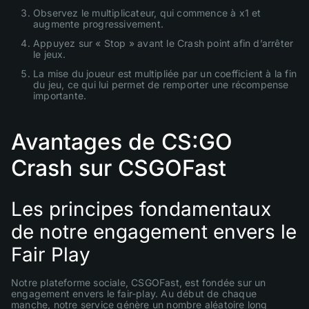
Observez le multiplicateur, qui commence à x1 et
augmente progressivement.
Appuyez sur « Stop » avant le Crash point afin d’arrêter
le jeux.
La mise du joueur est multipliée par un coefficient à la fin
du jeu, ce qui lui permet de remporter une récompense
importante.
Avantages de CS:GO
Crash sur CSGOFast
Les principes fondamentaux
de notre engagement envers le
Fair Play
Notre plateforme sociale, CSGOFast, est fondée sur un
engagement envers le fair-play. Au début de chaque
manche, notre service génère un nombre aléatoire long