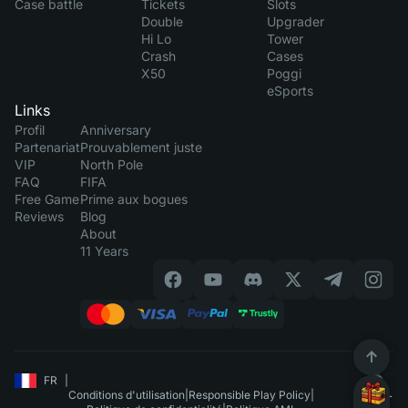
Case battle
Tickets
Slots
Double
Upgrader
Hi Lo
Tower
Crash
Cases
X50
Poggi
eSports
Links
Profil
Anniversary
Partenariat
Prouvablement juste
VIP
North Pole
FAQ
FIFA
Free Game
Prime aux bogues
Reviews
Blog
About
11 Years
FR
|
Conditions d'utilisation
|
Responsible Play Policy
|