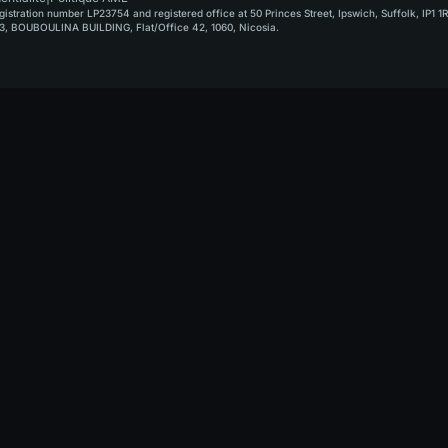
stration number LP23754 and registered office at 50 Princes Street, Ipswich, Suffolk, IP1 1
, BOUBOULINA BUILDING, Flat/Office 42, 1060, Nicosia.