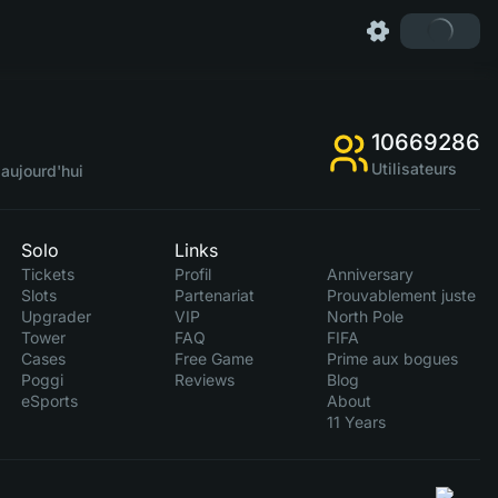
10669286
Utilisateurs
aujourd'hui
Solo
Links
Tickets
Profil
Anniversary
Slots
Partenariat
Prouvablement juste
Upgrader
VIP
North Pole
Tower
FAQ
FIFA
Cases
Free Game
Prime aux bogues
Poggi
Reviews
Blog
eSports
About
11 Years