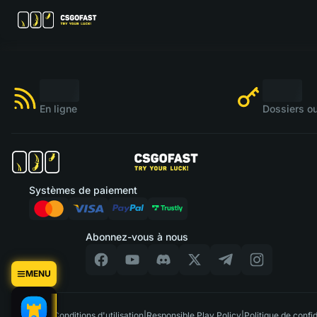
En ligne
Dossiers ou
Systèmes de paiement
Abonnez-vous à nous
MENU
FR
|
Conditions d'utilisation
|
Responsible Play Policy
|
Politique de confid