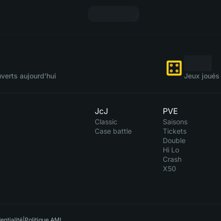
verts aujourd'hui
Jeux joués 
JcJ
PVE
Classic
Saisons
Case battle
Tickets
Double
Hi Lo
Crash
X50
entialité
|
Politique AML