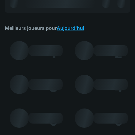
Meilleurs joueurs pour
Aujourd'hui
1
2
3
4
5
6