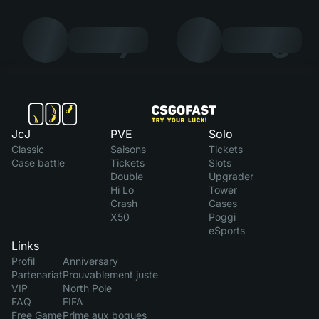
7
8
JcJ
PVE
Solo
Classic
Saisons
Tickets
Case battle
Tickets
Slots
Double
Upgrader
Hi Lo
Tower
Crash
Cases
X50
Poggi
eSports
Links
Profil
Anniversary
Partenariat
Prouvablement juste
VIP
North Pole
FAQ
FIFA
Free Game
Prime aux bogues