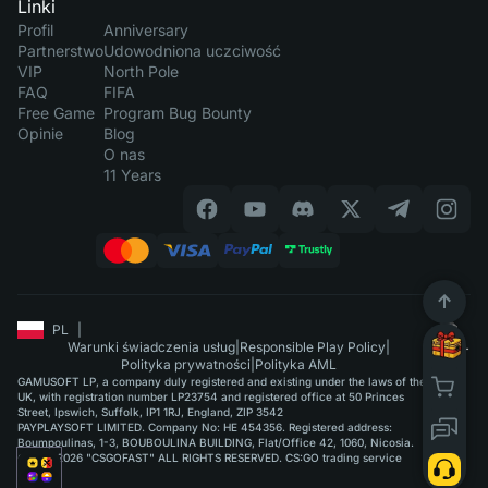
Linki
Profil
Anniversary
Partnerstwo
Udowodniona uczciwość
VIP
North Pole
FAQ
FIFA
Free Game
Program Bug Bounty
Opinie
Blog
O nas
11 Years
PL
|
Warunki świadczenia usług
|
Responsible Play Policy
|
Polityka prywatności
|
Polityka AML
GAMUSOFT LP, a company duly registered and existing under the laws of the
UK, with registration number LP23754 and registered office at 50 Princes
Street, Ipswich, Suffolk, IP1 1RJ, England, ZIP 3542
PAYPLAYSOFT LIMITED. Company No: HE 454356. Registered address:
Boumpoulinas, 1-3, BOUBOULINA BUILDING, Flat/Office 42, 1060, Nicosia.
©2015-2026 "CSGOFAST" ALL RIGHTS RESERVED. CS:GO trading service