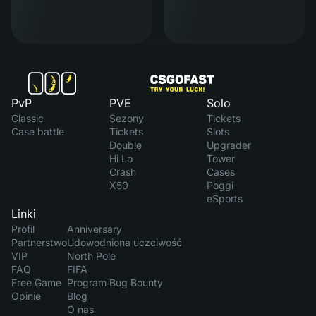
PvP
PVE
Solo
Classic
Sezony
Tickets
Case battle
Tickets
Slots
Double
Upgrader
Hi Lo
Tower
Crash
Cases
X50
Poggi
eSports
Linki
Profil
Anniversary
Partnerstwo
Udowodniona uczciwość
VIP
North Pole
FAQ
FIFA
Free Game
Program Bug Bounty
Opinie
Blog
O nas