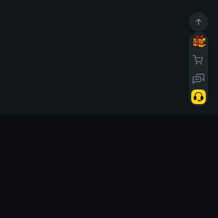
10669286
Użytkownicy
anych dziś