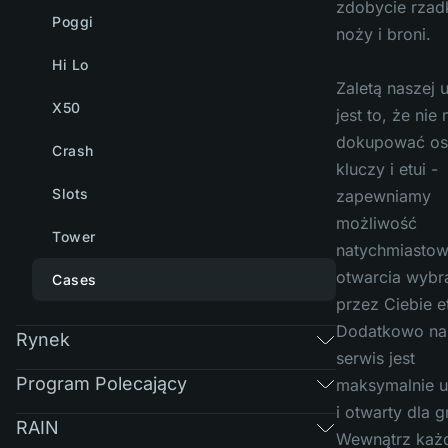
zdobycie rzad
Poggi
noży i broni.
Hi Lo
Zaletą naszej u
X50
jest to, że nie
dokupować o
Crash
kluczy i etui -
Slots
zapewniamy
możliwość
Tower
natychmiasto
otwarcia wybr
Cases
przez Ciebie et
Dodatkowo na
Rynek
serwis jest
Program Polecający
maksymalnie 
i otwarty dla g
RAIN
Wewnątrz każ