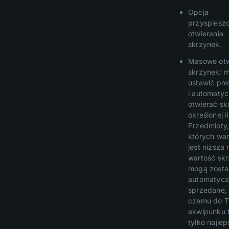
Opcja
przyspiesz
otwierania
skrzynek.
Masowe otw
skrzynek: 
ustawić pre
i automatyc
otwierać sk
określonej il
Przedmioty
których war
jest niższa 
wartość skr
mogą zosta
automatycz
sprzedane, 
czemu do T
ekwipunku t
tylko najle