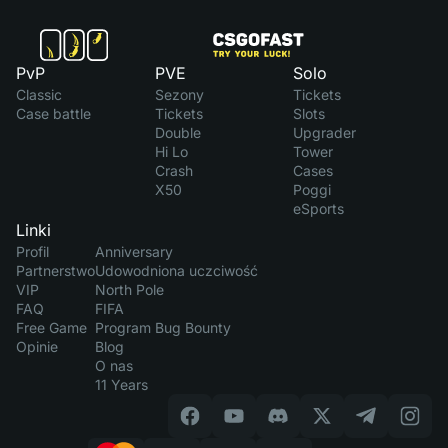
PvP
PVE
Solo
Classic
Sezony
Tickets
Case battle
Tickets
Slots
Double
Upgrader
Hi Lo
Tower
Crash
Cases
X50
Poggi
eSports
Linki
Profil
Anniversary
Partnerstwo
Udowodniona uczciwość
VIP
North Pole
FAQ
FIFA
Free Game
Program Bug Bounty
Opinie
Blog
O nas
11 Years