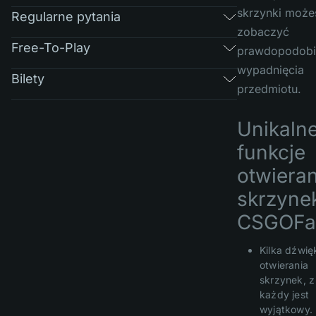
skrzynki może
Regularne pytania
zobaczyć
Free-To-Play
prawdopodobi
wypadnięcia
Bilety
przedmiotu.
Unikaln
funkcje
otwieran
skrzyne
CSGOFas
Kilka dźwi
otwierania
skrzynek, z
każdy jest
wyjątkowy.