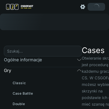
Cases
Otwieranie sk
Ogólne informacje
jest procedurą
Gry
każdemu grac
CS. W CSGOFa
Classic
możesz wybie
skrzynki na
Case Battle
podstawie ich 
Double
mieć szansę n