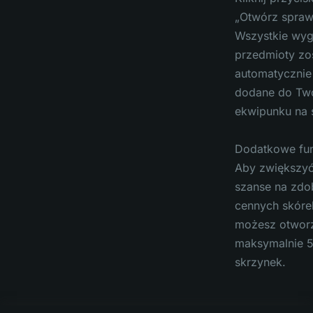
„Otwórz spraw
Wszystkie wyg
przedmioty zo
automatycznie
dodane do Tw
ekwipunku na s
Dodatkowe fun
Aby zwiększyć
szanse na zdo
cennych skóre
możesz otwor
maksymalnie 
skrzynek.