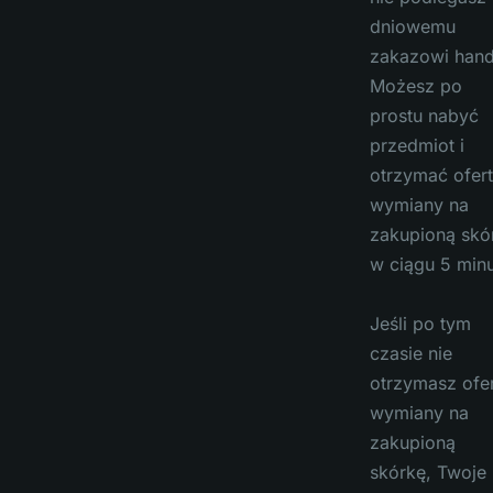
dniowemu
zakazowi hand
Możesz po
prostu nabyć
przedmiot i
otrzymać ofer
wymiany na
zakupioną skó
w ciągu 5 minu
Jeśli po tym
czasie nie
otrzymasz ofe
wymiany na
zakupioną
skórkę, Twoje