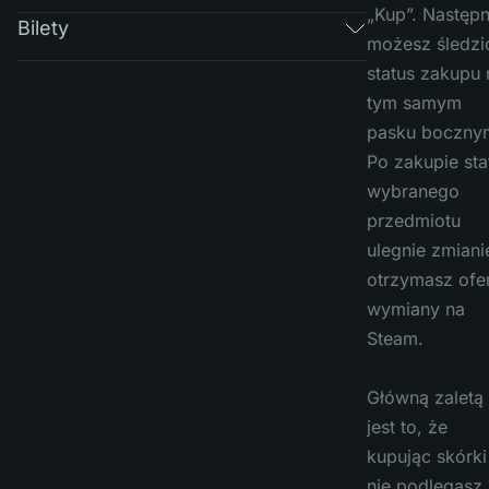
„Kup”. Następn
Bilety
możesz śledzi
status zakupu 
tym samym
pasku boczny
Po zakupie sta
wybranego
przedmiotu
ulegnie zmianie
otrzymasz ofe
wymiany na
Steam.
Główną zaletą
jest to, że
kupując skórki
nie podlegasz 