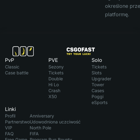
określone prz
platformę.
PvP
PVE
Solo
Classic
Sezony
Tickets
Case battle
Tickets
Slots
Double
Upgrader
Hi Lo
Tower
Crash
Cases
X50
Poggi
eSports
Linki
Profil
Anniversary
Partnerstwo
Udowodniona uczciwość
VIP
North Pole
FAQ
FIFA
Free Game
Program Bug Bounty