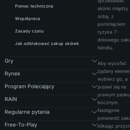
sprzedawać
Pomoc techniczna
skórki między
sobą, z
Współpraca
pominięciem
Zasady czatu
ryzyka 7-
dniowego zak
Jak odblokować zakup skórek
handlu.
Gry
Aby wycofać
żądany elemen
Rynek
wybierz go, a
Program Polecający
pojawi się na
prawym pasku
RAIN
bocznym.
Następnie
Regularne pytania
potwierdź zak
Free-To-Play
klikając przyci