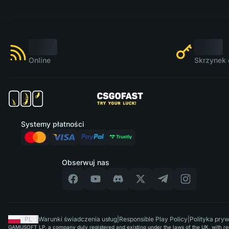
Online
Skrzynek 
Systemy płatności
Obserwuj nas
PL
|
Warunki świadczenia usług
|
Responsible Play Policy
|
Polityka pry
GAMUSOFT LP, a company duly registered and existing under the laws of the UK, with regi