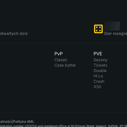
otwartych dziś
Gier rozegr
PvP
PVE
Classic
Sezony
Case battle
Tickets
Double
Hi Lo
Crash
X50
watności
|
Polityka AML
stration number LP23754 and registered office at 50 Princes Street, Ipswich, Suffolk, IP1 1