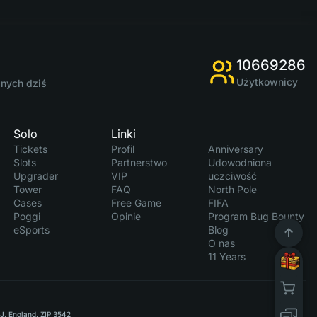
10669286
Użytkownicy
anych dziś
Solo
Linki
Tickets
Profil
Anniversary
Slots
Partnerstwo
Udowodniona
Upgrader
VIP
uczciwość
Tower
FAQ
North Pole
Cases
Free Game
FIFA
Poggi
Opinie
Program Bug Bounty
eSports
Blog
O nas
11 Years
RJ, England, ZIP 3542