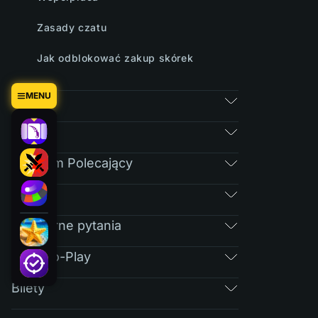
Zasady czatu
Jak odblokować zakup skórek
MENU
Gry
Rynek
Program Polecający
RAIN
Regularne pytania
Free-To-Play
Bilety