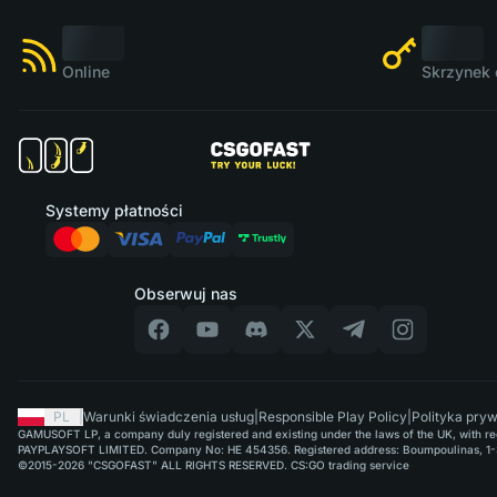
Online
Skrzynek 
Systemy płatności
Obserwuj nas
PL
|
Warunki świadczenia usług
|
Responsible Play Policy
|
Polityka pry
GAMUSOFT LP, a company duly registered and existing under the laws of the UK, with regi
PAYPLAYSOFT LIMITED. Company No: HE 454356. Registered address: Boumpoulinas, 1-3
©2015-2026 "CSGOFAST" ALL RIGHTS RESERVED. CS:GO trading service