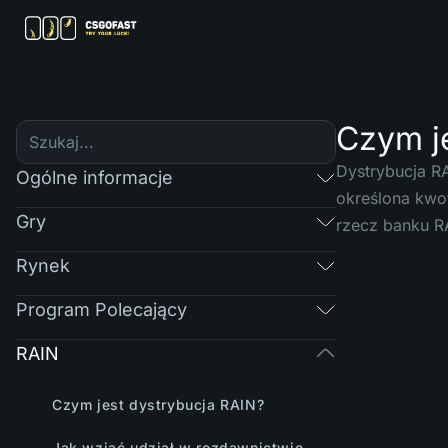
Czym j
Dystrybucja R
Ogólne informacje
określona kwo
Gry
rzecz banku R
Rynek
Program Polecający
RAIN
Czym jest dystrybucja RAIN?
Jak wziąć udział w rozdawnictwie