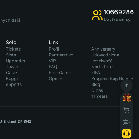
10669286
Użytkownicy
anych dziś
Solo
Linki
Tickets
Profil
Anniversary
Slots
Partnerstwo
Udowodniona
Upgrader
VIP
uczciwość
Tower
FAQ
North Pole
Cases
Free Game
FIFA
Poggi
Opinie
Program Bug Bounty
eSports
Blog
O nas
11 Years
RJ, England, ZIP 3542