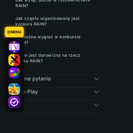
RAIN?
Jak często organizowany jest
konkurs RAIN?
MENU
Ile można wygrać w konkursie
RAIN?
Czym jest darowizna na rzecz
banku RAIN?
Regularne pytania
Free-To-Play
Bilety