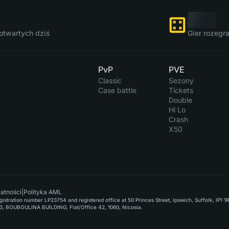
otwartych dziś
Gier rozegr
PvP
PVE
Classic
Sezony
Case battle
Tickets
Double
Hi Lo
Crash
X50
watności
|
Polityka AML
stration number LP23754 and registered office at 50 Princes Street, Ipswich, Suffolk, IP1 1
, BOUBOULINA BUILDING, Flat/Office 42, 1060, Nicosia.