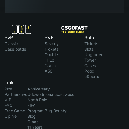
PvP
PVE
Solo
Classic
Sezony
Tickets
Case battle
Tickets
Slots
Double
Upgrader
Hi Lo
Tower
Crash
Cases
X50
Poggi
eSports
Linki
Profil
Anniversary
Partnerstwo
Udowodniona uczciwość
VIP
North Pole
FAQ
FIFA
Free Game
Program Bug Bounty
Opinie
Blog
O nas
11 Years