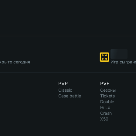
крыто сегодня
Игр сыгран
PVP
PVE
Classic
Сезоны
Case battle
Tickets
Double
Hi Lo
Crash
X50