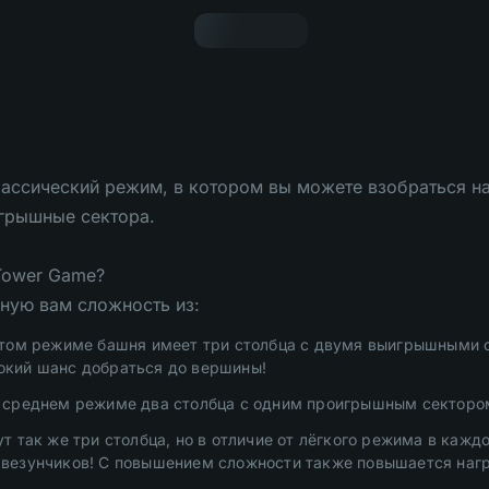
классический режим, в котором вы можете взобраться н
грышные сектора.
 Tower Game?
ную вам сложность из:
этом режиме башня имеет три столбца с двумя выигрышными 
окий шанс добраться до вершины!
 среднем режиме два столбца с одним проигрышным сектором
ут так же три столбца, но в отличие от лёгкого режима в каж
 везунчиков! С повышением сложности также повышается наг