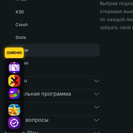
Выбрав подхо
открывая выи
X50
по каждой ли
Crash
забрать свой
Slots
Tower
МЕНЮ
Cases
Магазин
Реферальная программа
RAIN
Частые вопросы
Free-To-Play