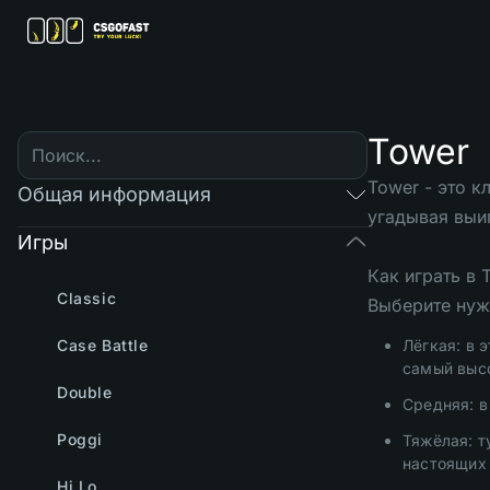
Tower
Tower - это 
Общая информация
угадывая выи
Игры
Как играть в
Classic
Выберите нуж
Case Battle
Лёгкая: в 
самый выс
Double
Средняя: в
Poggi
Тяжёлая: т
настоящих
Hi Lo