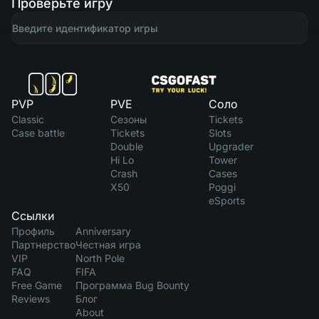
Проверьте игру
PVP
PVE
Соло
Classic
Сезоны
Tickets
Case battle
Tickets
Slots
Double
Upgrader
Hi Lo
Tower
Crash
Cases
X50
Poggi
eSports
Ссылки
Профиль
Anniversary
Партнерство
Честная игра
VIP
North Pole
FAQ
FIFA
Free Game
Программа Bug Bounty
Reviews
Блог
About