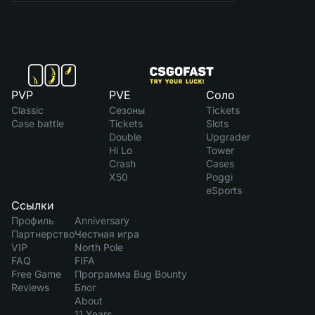
PVP
PVE
Соло
Classic
Сезоны
Tickets
Case battle
Tickets
Slots
Double
Upgrader
Hi Lo
Tower
Crash
Cases
X50
Poggi
eSports
Ссылки
Профиль
Anniversary
Партнерство
Честная игра
VIP
North Pole
FAQ
FIFA
Free Game
Программа Bug Bounty
Reviews
Блог
About
11 Years