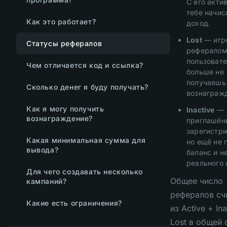
С его акти
тебе начис
Как это работает?
доход.
Lost
— игр
Статусы рефералов
рефералом
пользовате
Чем отличается код и ссылка?
больше не
получаешь 
Сколько денег я буду получать?
вознаграж
Как я могу получить
Inactive
—
вознаграждение?
приглашён
зарегистри
Какая минимальная сумма для
но ещё не 
вывода?
баланс и н
реального 
Для чего создавать несколько
Общее число
кампаний?
рефералов сч
Какие есть ограничения?
из Active + Ina
Lost в общей