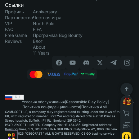
Ссылки
Профиль
Anniversary
Партнерство
Честная игра
VIP
North Pole
FAQ
FIFA
Free Game
Программа Bug Bounty
Reviews
Блог
About
11 Years
RU
|
Условия обслуживания
|
Responsible Play Policy
|
Политика конфиденциальности
|
Политика AML
GAMUSOFT LP, a company duly registered and existing under the laws of the
UK, with registration number LP23754 and registered office at 50 Princes
Street, Ipswich, Suffolk, IP1 1RJ, England, ZIP 3542
PAYPLAYSOFT LIMITED. Company No: HE 454356. Registered address:
Boumpoulinas, 1-3, BOUBOULINA BUILDING, Flat/Office 42, 1060, Nicosia.
©2015-2026 "CSGOFAST" ALL RIGHTS RESERVED. CS:GO trading service