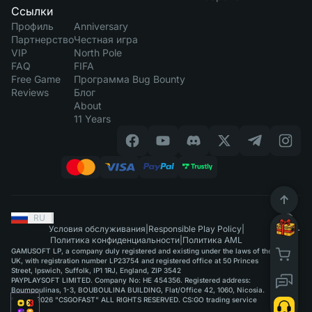
Ссылки
Профиль
Anniversary
Партнерство
Честная игра
VIP
North Pole
FAQ
FIFA
Free Game
Программа Bug Bounty
Reviews
Блог
About
11 Years
RU
|
Условия обслуживания
|
Responsible Play Policy
|
Политика конфиденциальности
|
Политика AML
GAMUSOFT LP, a company duly registered and existing under the laws of the
UK, with registration number LP23754 and registered office at 50 Princes
Street, Ipswich, Suffolk, IP1 1RJ, England, ZIP 3542
PAYPLAYSOFT LIMITED. Company No: HE 454356. Registered address:
Boumpoulinas, 1-3, BOUBOULINA BUILDING, Flat/Office 42, 1060, Nicosia.
©2015-2026 "CSGOFAST" ALL RIGHTS RESERVED. CS:GO trading service