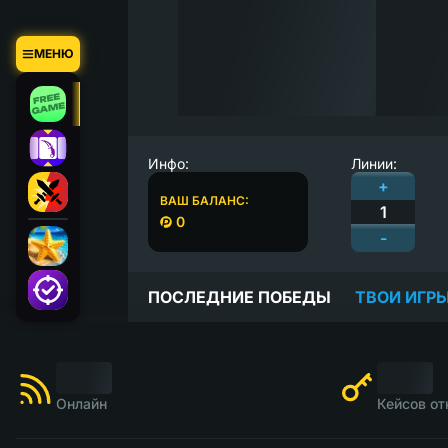
МЕНЮ
Инфо:
Линии:
+
ВАШ БАЛАНС:
1
0
-
ПОСЛЕДНИЕ ПОБЕДЫ
ТВОИ ИГР
Онлайн
Кейсов от