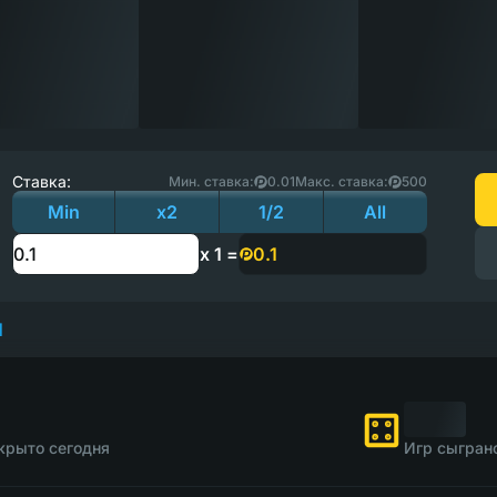
Ставка:
Мин. ставка:
0.01
Макс. ставка:
500
Min
x2
1/2
All
x 1 =
Ы
крыто сегодня
Игр сыгран