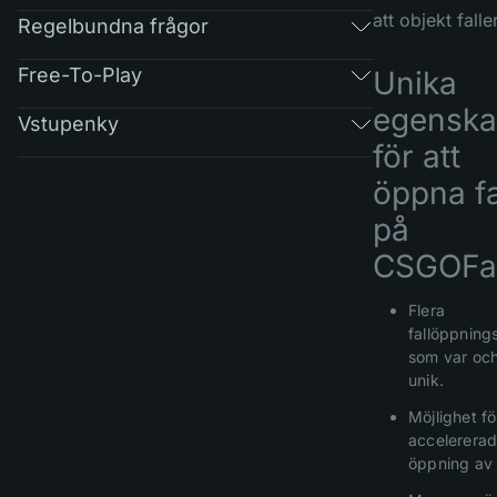
att objekt faller
Regelbundna frågor
Free-To-Play
Unika
egenska
Vstupenky
för att
öppna fa
på
CSGOFas
Flera
fallöppnings
som var och
unik.
Möjlighet fö
accelerera
öppning av 