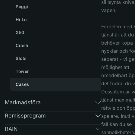
sällsynta kniva
Poggi
vapen.
Hi Lo
Fördelen med 
X50
tjänst är att du
behöver köpa
Crash
nycklar och fo
Slots
separat - vi ge
möjlighet att
Tower
omedelbart ö
det fodral du v
Cases
Dessutom är v
tjänst maximal
Marknadsföra
rättvis och öp
Remissprogram
spelare. Inuti v
fall kan du se
RAIN
sannolikhetern