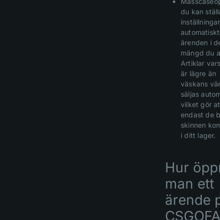
Masscaseöp
du kan ställ
inställninga
automatisk
ärenden i d
mängd du a
Artiklar var
är lägre än
väskans vä
säljas autom
vilket gör at
endast de 
skinnen ko
i ditt lager.
Hur öpp
man ett
ärende 
CSGOFA