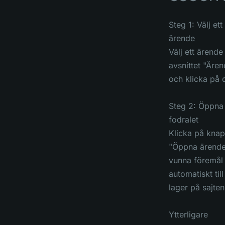
Steg 1: Välj ett
ärende
Välj ett ärende 
avsnittet "Äre
och klicka på 
Steg 2: Öppna
fodralet
Klicka på kna
"Öppna ärende"
vunna föremål
automatiskt till 
lager på sajten
Ytterligare