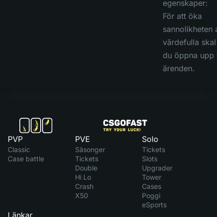
egenskaper:
För att öka
sannolikheten a
värdefulla ska
du öppna upp t
ärenden.
PVP
PVE
Solo
Classic
Säsonger
Tickets
Case battle
Tickets
Slots
Double
Upgrader
Hi Lo
Tower
Crash
Cases
X50
Poggi
eSports
Länkar