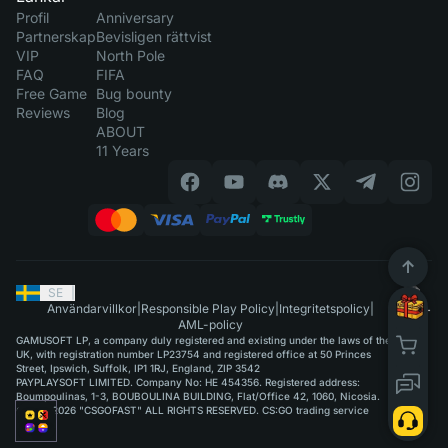
Profil
Anniversary
Partnerskap
Bevisligen rättvist
VIP
North Pole
FAQ
FIFA
Free Game
Bug bounty
Reviews
Blog
ABOUT
11 Years
SE
|
Användarvillkor
|
Responsible Play Policy
|
Integritetspolicy
|
AML-policy
GAMUSOFT LP, a company duly registered and existing under the laws of the
UK, with registration number LP23754 and registered office at 50 Princes
Street, Ipswich, Suffolk, IP1 1RJ, England, ZIP 3542
PAYPLAYSOFT LIMITED. Company No: HE 454356. Registered address:
Boumpoulinas, 1-3, BOUBOULINA BUILDING, Flat/Office 42, 1060, Nicosia.
©2015-2026 "CSGOFAST" ALL RIGHTS RESERVED. CS:GO trading service