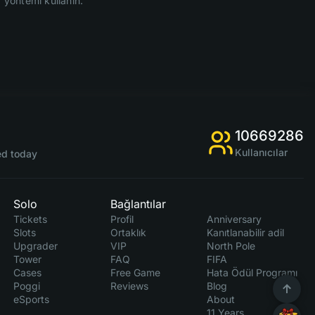
z yöntemi kullanın.
10669286
Kullanıcılar
d today
Solo
Bağlantılar
Tickets
Profil
Anniversary
Slots
Ortaklık
Kanıtlanabilir adil
Upgrader
VIP
North Pole
Tower
FAQ
FIFA
Cases
Free Game
Hata Ödül Programı
Poggi
Reviews
Blog
eSports
About
11 Years