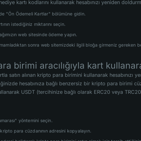
hediye kartı kodlarını kullanarak hesabınızı yeniden doldurm
de "Ön Ödemeli Kartlar" bölümüne gidin.
ının istediğiniz miktarını seçin.
rtağımızın web sitesinde ödeme yapın.
amladıktan sonra web sitemizdeki ilgili bloğa girmeniz gereken be
ara birimi aracılığıyla kart kullana
rtla satın alınan kripto para birimini kullanarak hesabınız
iğinizde hesabınıza bağlı benzersiz bir kripto para birimi c
ullanarak USDT (tercihinize bağlı olarak ERC20 veya TRC20) s
arası" yöntemini seçin.
 kripto para cüzdanının adresini kopyalayın.