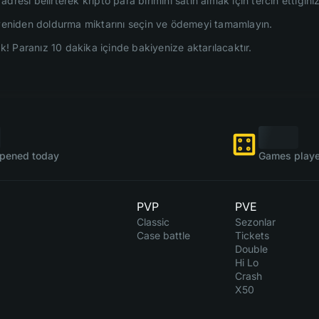
dresi belirterek kripto para birimini satın almak için tercih ettiğini
 yeniden doldurma miktarını seçin ve ödemeyi tamamlayın.
 Paranız 10 dakika içinde bakiyenize aktarılacaktır.
pened today
Games playe
PVP
PVE
Classic
Sezonlar
Case battle
Tickets
Double
Hi Lo
Crash
X50