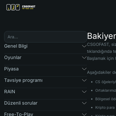
Bakiyen
CSGOFAST, size
Genel Bilgi
tıklandığında 
Oyunlar
Başlamak için l
Piyasa
Aşağıdakiler d
Tavsiye programı
CS öğeleriy
Ortaklarımız
RAIN
Bölgesel öde
Düzenli sorular
Kripto para 
Free-To-Play
Kripto para 