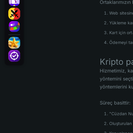
Ortaklarımızın 
Web sitesin
Yükleme kart
Kart için o
Ödemeyi tam
Kripto p
Hizmetimiz, ka
yöntemini seçt
yöntemlerini k
Süreç basittir:
"Cüzdan Num
Oluşturulan