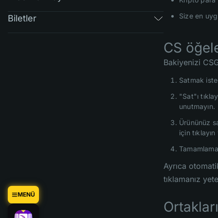
Size en uygu
Biletler
CS öğele
Bakiyenizi CSG
Satmak iste
"Sat"ı tıkla
unutmayın.
Ürününüz sa
için tıklay
Tamamlama
Ayrıca otomati
tıklamanız yete
MENÜ
Ortaklar