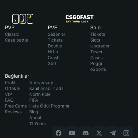
PVP
PVE
Solo
Classic
Sezonlar
Tickets
Case battle
Tickets
Slots
Double
Upgrader
Hi Lo
Tower
Crash
Cases
X50
Poggi
eSports
Bağlantılar
Profil
Anniversary
Ortaklık
Kanıtlanabilir adil
VIP
North Pole
FAQ
FIFA
Free Game
Hata Ödül Programı
Reviews
Blog
About
11 Years