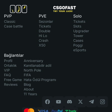
PVP
PVE
Solo
Classic
Sezonlar
Tickets
Case battle
Tickets
Slots
Double
Upgrader
Hi Lo
Tower
Crash
Cases
X50
Poggi
eSports
Bağlantılar
Profil
Anniversary
Ortaklık
Kanıtlanabilir adil
VIP
North Pole
FAQ
FIFA
Free Game
Hata Ödül Programı
Reviews
Blog
About
11 Years