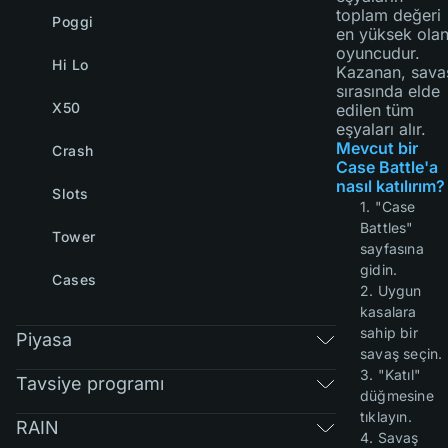
toplam değeri
Poggi
en yüksek ola
oyuncudur.
Hi Lo
Kazanan, sava
sırasında elde
X50
edilen tüm
eşyaları alır.
Mevcut bir
Crash
Case Battle'a
nasıl katılırım?
Slots
1. "Case
Battles"
Tower
sayfasına
gidin.
Cases
2. Uygun
kasalara
sahip bir
Piyasa
savaş seçin.
3. "Katıl"
Tavsiye programı
düğmesine
tıklayın.
RAIN
4. Savaş