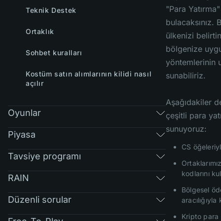
"Para Yatırma"
Teknik Destek
bulacaksınız. B
Ortaklık
ülkenizi belirt
bölgenize uyg
Sohbet kuralları
yöntemlerinin u
Kostüm satın alımlarının kilidi nasıl
sunabiliriz.
açılır
Aşağıdakiler d
Oyunlar
çeşitli para ya
sunuyoruz:
Piyasa
CS öğeleriy
Tavsiye programı
Ortaklarımız
kodlarını ku
RAIN
Bölgesel öd
Düzenli sorular
aracılığıyla
Kripto para 