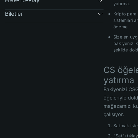
Free-To-Play
yatırma.
Biletler
Kripto para
sistemleri ar
ödeme.
Size en uyg
bakiyenizi k
şekilde dol
CS öğele
yatırma
Bakiyenizi CS
öğeleriyle dol
mağazamızı kull
çalışıyor:
Satmak iste
"Sat"ı tıkla