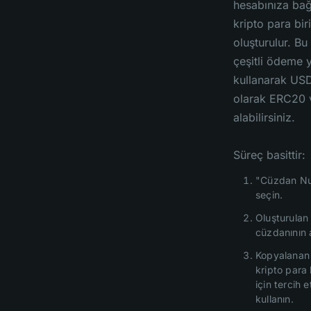
hesabınıza bağ
kripto para bi
oluşturulur. B
çeşitli ödeme 
kullanarak USD
olarak ERC20 
alabilirsiniz.
Süreç basittir:
"Cüzdan Nu
seçin.
Oluşturulan
cüzdanının 
Kopyalanan 
kripto para 
için tercih 
kullanın.