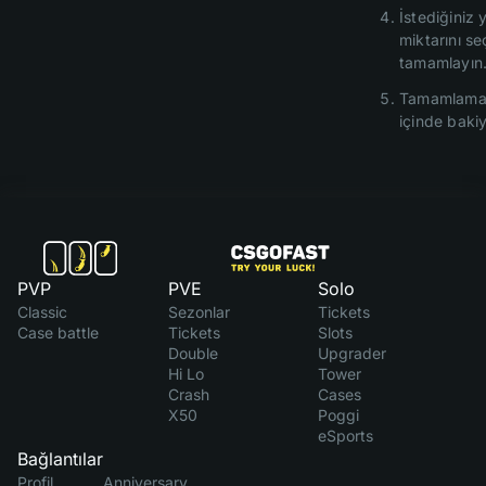
İstediğiniz
miktarını s
tamamlayın
Tamamlamak
içinde bakiy
PVP
PVE
Solo
Classic
Sezonlar
Tickets
Case battle
Tickets
Slots
Double
Upgrader
Hi Lo
Tower
Crash
Cases
X50
Poggi
eSports
Bağlantılar
Profil
Anniversary