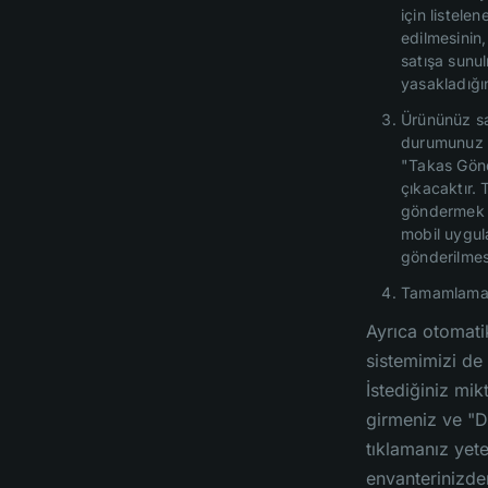
için listelen
edilmesinin
satışa sunul
yasakladığı
Ürününüz sat
durumunuz 
"Takas Gönd
çıkacaktır. T
göndermek i
mobil uygu
gönderilmes
Tamamlama
Ayrıca otomat
sistemimizi de 
İstediğiniz mik
girmeniz ve "
tıklamanız yete
envanterinizde