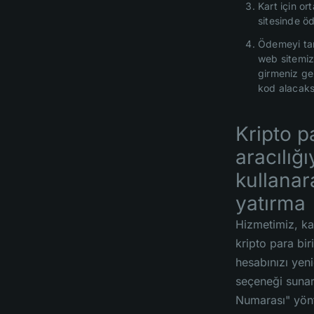
Kart için or
sitesinde ö
Ödemeyi ta
web sitemizd
girmeniz ge
kod alacaks
Kripto p
aracılığı
kullanar
yatırma
Hizmetimiz, kar
kripto para bir
hesabınızı yen
seçeneği suna
Numarası" yönt