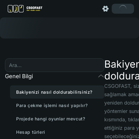
Bakiyen
doldura
Genel Bilgi
CSGOFAST, siz
Bakiyenizi nasıl doldurabilirsiniz?
sağlamak amac
yeniden doldurm
Para çekme işlemi nasıl yapılır?
yöntemler suna
Projede hangi oyunlar mevcut?
kısmında, tıkla
ettiğiniz para 
Hesap türleri
seçebileceğini