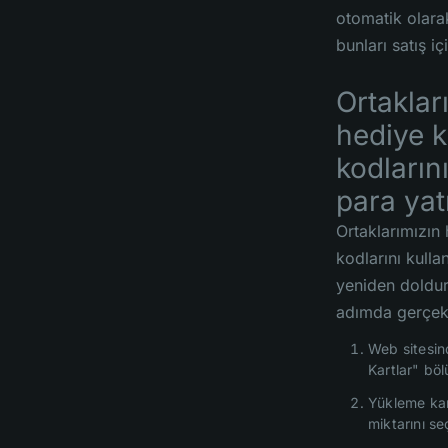
otomatik olara
bunları satış iç
Ortaklar
hediye k
kodların
para yat
Ortaklarımızın 
kodlarını kulla
yeniden doldur
adımda gerçekle
Web sitesi
Kartlar" bö
Yükleme kart
miktarını se