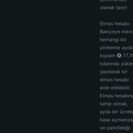
olanak tanır!
Elmas hesabı:
Bakiyeye mevc
herhangi bir
yöntemle ayda
toplam ◎ 77.7
tutarında yükl
yapılarak bir
elmas hesabı
elde edilebilir.
Elmas hesabın
sahip olmak,
ayda bir ücrets
kasa açmanıza
ve çarkıfeleği