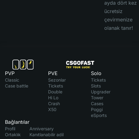
ayda dört kez
ücretsiz
çevirmenize
olanak tanır!
PVP
PVE
Solo
Classic
Sezonlar
Tickets
Case battle
Tickets
Slots
Double
Upgrader
Hi Lo
Tower
Crash
Cases
X50
Poggi
eSports
Bağlantılar
Profil
Anniversary
Ortaklık
Kanıtlanabilir adil