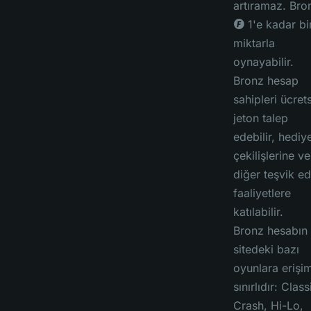
artıramaz. Bro
◎ 1'e kadar bi
miktarla
oynayabilir.
Bronz hesap
sahipleri ücret
jeton talep
edebilir, hediy
çekilişlerine ve
diğer teşvik ed
faaliyetlere
katılabilir.
Bronz hesabın
sitedeki bazı
oyunlara erişim
sınırlıdır: Class
Crash, Hi-Lo,