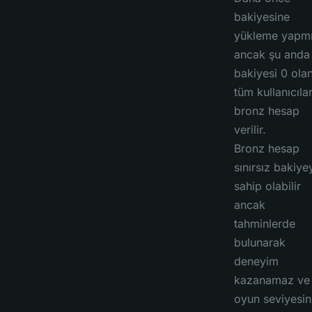
bakiyesine
yükleme yapm
ancak şu anda
bakiyesi 0 ola
tüm kullanıcıla
bronz hesap
verilir.
Bronz hesap
sınırsız bakiye
sahip olabilir
ancak
tahminlerde
bulunarak
deneyim
kazanamaz ve
oyun seviyesin