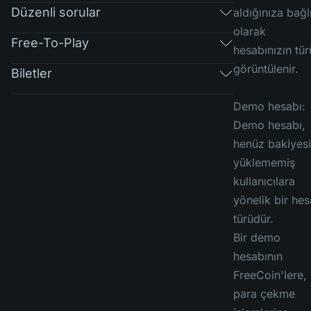
Düzenli sorular
aldığınıza bağl
olarak
Free-To-Play
hesabınızın tür
görüntülenir.
Biletler
Demo hesabı:
Demo hesabı,
henüz bakiyesi
yüklememiş
kullanıcılara
yönelik bir he
türüdür.
Bir demo
hesabının
FreeCoin'lere,
para çekme