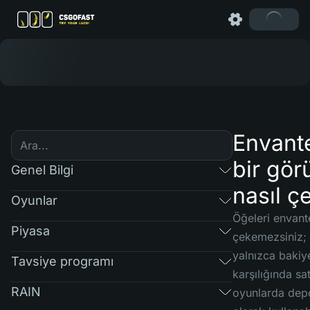
Envant
bir gö
Genel Bilgi
nasıl çe
Oyunlar
Öğeleri envant
Piyasa
çekemezsiniz; 
yalnızca bakiy
Tavsiye programı
karşılığında sa
RAIN
oyunlarda dep