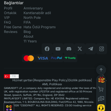
Bağlantılar
Profil
Anniversary
Ortaklık
Kanıtlanabilir adil
VIP
North Pole
FAQ
FIFA
Free Game
Hata Ödül Programı
Reviews
Blog
About
11 Years
TR
|
Hizmet şartları
|
Responsible Play Policy
|
Gizlilik politikası
|
AML Politikası
GAMUSOFT LP, a company duly registered and existing under the laws of the
UK, with registration number LP23754 and registered office at 50 Princes
Street, Ipswich, Suffolk, IP1 1RJ, England, ZIP 3542
PAYPLAYSOFT LIMITED. Company No: HE 454356. Registered address:
Boumpoulinas, 1-3, BOUBOULINA BUILDING, Flat/Office 42, 1060, Nicosia.
©2015-2026 "CSGOFAST" ALL RIGHTS RESERVED. CS:GO trading service