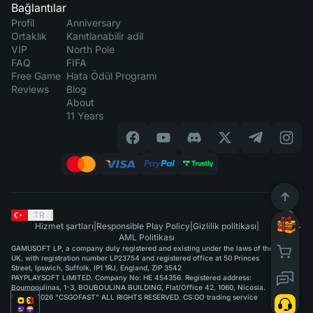
Bağlantılar
Profil
Anniversary
Ortaklık
Kanıtlanabilir adil
VIP
North Pole
FAQ
FIFA
Free Game
Hata Ödül Programı
Reviews
Blog
About
11 Years
TR
|
Hizmet şartları
|
Responsible Play Policy
|
Gizlilik politikası
|
AML Politikası
GAMUSOFT LP, a company duly registered and existing under the laws of the
UK, with registration number LP23754 and registered office at 50 Princes
Street, Ipswich, Suffolk, IP1 1RJ, England, ZIP 3542
PAYPLAYSOFT LIMITED. Company No: HE 454356. Registered address:
Boumpoulinas, 1-3, BOUBOULINA BUILDING, Flat/Office 42, 1060, Nicosia.
©2015-2026 "CSGOFAST" ALL RIGHTS RESERVED. CS:GO trading service