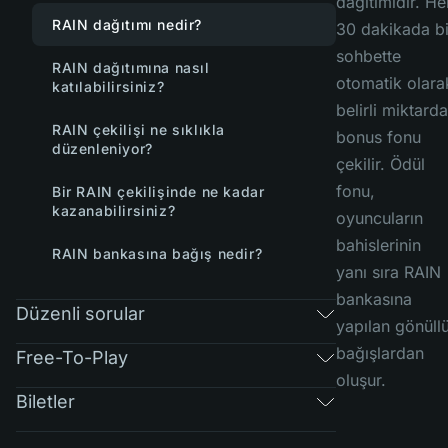
dağıtımıdır. He
RAIN dağıtımı nedir?
30 dakikada bi
sohbette
RAIN dağıtımına nasıl
otomatik olara
katılabilirsiniz?
belirli miktarda
RAIN çekilişi ne sıklıkla
bonus fonu
düzenleniyor?
çekilir. Ödül
fonu,
Bir RAIN çekilişinde ne kadar
kazanabilirsiniz?
oyuncuların
bahislerinin
RAIN bankasına bağış nedir?
yanı sıra RAIN
bankasına
Düzenli sorular
yapılan gönüll
bağışlardan
Free-To-Play
oluşur.
Biletler