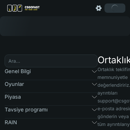
Ortaklı
Ortaklık teklifi
Genel Bilgi
memnuniyetle
Oyunlar
değerlendiririz
ayrıntıları
Piyasa
support@csgo
e-posta adres
Tavsiye programı
gönderin veya t
RAIN
tüm ayrıntılarıy