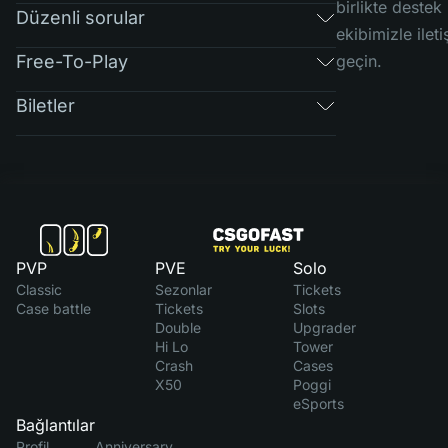
birlikte destek
Düzenli sorular
ekibimizle ilet
Free-To-Play
geçin.
Biletler
PVP
PVE
Solo
Classic
Sezonlar
Tickets
Case battle
Tickets
Slots
Double
Upgrader
Hi Lo
Tower
Crash
Cases
X50
Poggi
eSports
Bağlantılar
Profil
Anniversary